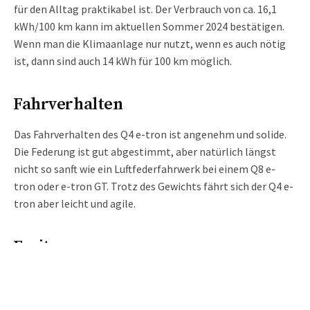
für den Alltag praktikabel ist. Der Verbrauch von ca. 16,1
kWh/100 km kann im aktuellen Sommer 2024 bestätigen.
Wenn man die Klimaanlage nur nutzt, wenn es auch nötig
ist, dann sind auch 14 kWh für 100 km möglich.
Fahrverhalten
Das Fahrverhalten des Q4 e-tron ist angenehm und solide.
Die Federung ist gut abgestimmt, aber natürlich längst
nicht so sanft wie ein Luftfederfahrwerk bei einem Q8 e-
tron oder e-tron GT. Trotz des Gewichts fährt sich der Q4 e-
tron aber leicht und agile.
Fazit
Der Audi Q4 Sportback e-tron ist eine hervorragende Wahl
für Familien und umweltbewusste Fahrer, die ein