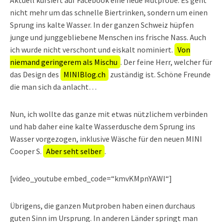
nicht mehr um das schnelle Biertrinken, sondern um einen
Sprung ins kalte Wasser. In der ganzen Schweiz hüpfen
junge und junggebliebene Menschen ins frische Nass. Auch
ich wurde nicht verschont und eiskalt nominiert.
Von
niemand geringerem als Mischu
. Der feine Herr, welcher für
das Design des
MINIBlog.ch
zuständig ist. Schöne Freunde
die man sich da anlacht…
Nun, ich wollte das ganze mit etwas nützlichem verbinden
und hab daher eine kalte Wasserdusche dem Sprung ins
Wasser vorgezogen, inklusive Wäsche für den neuen MINI
Cooper S.
Aber seht selber
.
[video_youtube embed_code=“kmvKMpnYAWI“]
Übrigens, die ganzen Mutproben haben einen durchaus
guten Sinn im Ursprung. In anderen Länder springt man