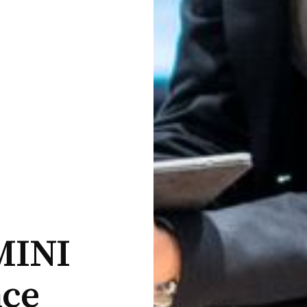
MINI
nce