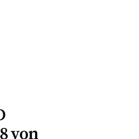
D
8 von