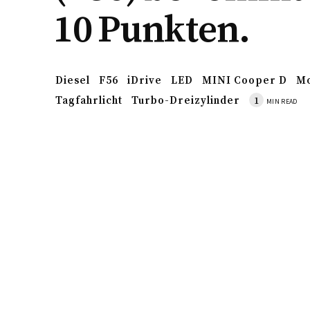
10 Punkten.
Diesel
F56
iDrive
LED
MINI Cooper D
Mo
Tagfahrlicht
Turbo-Dreizylinder
1
MIN READ