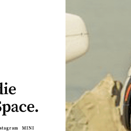
die
Space.
stagram
MINI