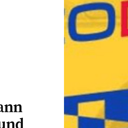
kann
 und