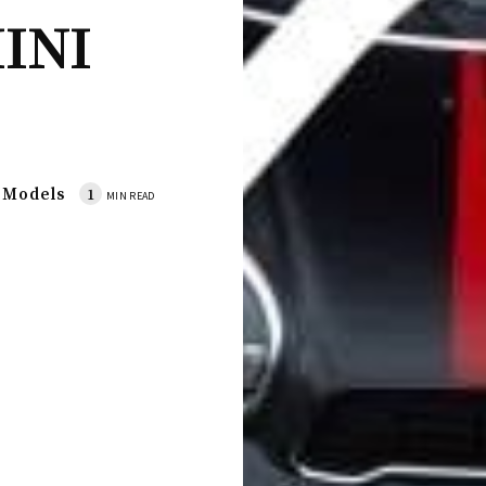
MINI
Models
1
MIN READ