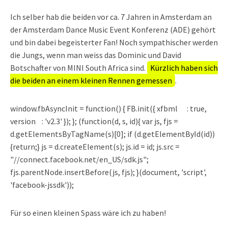
Ich selber hab die beiden vor ca. 7 Jahren in Amsterdam an
der Amsterdam Dance Music Event Konferenz (ADE) gehört
und bin dabei begeisterter Fan! Noch sympathischer werden
die Jungs, wenn man weiss das Dominic und David
Botschafter von MINI South Africa sind.
Kürzlich haben sich
die beiden an einem kleinen Rennen gemessen
.
window.fbAsyncInit = function() { FB.init({ xfbml : true,
version : 'v2.3' }); }; (function(d, s, id){ var js, fjs =
d.getElementsByTagName(s)[0]; if (d.getElementById(id))
{return;} js = d.createElement(s); js.id = id; js.src =
"//connect.facebook.net/en_US/sdk.js";
fjs.parentNode.insertBefore(js, fjs); }(document, 'script',
'facebook-jssdk'));
Für so einen kleinen Spass wäre ich zu haben!