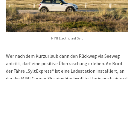
MINI Electric auf Sylt
Wer nach dem Kurzurlaub dann den Rückweg via Seeweg
antritt, darf eine positive Überraschung erleben. An Bord
der Fähre „SyltExpress“ ist eine Ladestation installiert, an
der der MINI Cooper SE seine Hochvoltbatterie noch einmal
mit Strom auffüllen kann. Die 40-minütige Überfahrt reicht
dazu locker aus und die Extraportion Strom ist im Fährpreis
sogar inbegriffen!