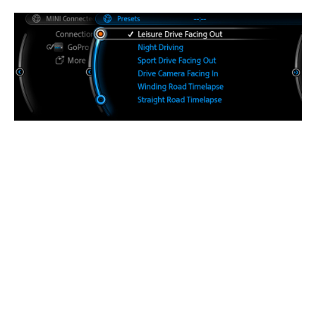
Die MINI Connected App soll noch im Juni zur Verfügung
stehen, in der Schweiz vielleicht ein bisschen später. Wir
werden sehen. Ich halte zumindest schon mal die Augen
offen, denn spätestens für den
MINI Roadtrip to
Amsterdam
wäre das ein nützliches Feature.
Share this Story