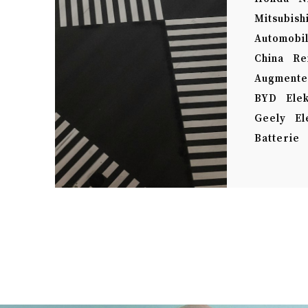
Mitsubish
Automobil
China
Re
Augmented
BYD
Ele
Geely
El
Batterie