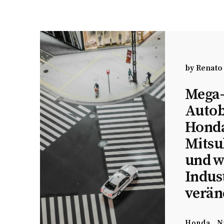
by
Renato
Mega-
Autob
Honda
Mitsu
und wi
Indus
verän
Honda
N