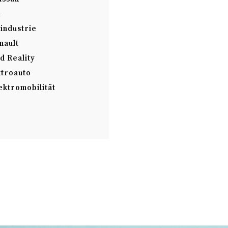
i
industrie
nault
 Reality
ktroauto
ektromobilität