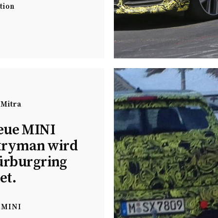
tion
 Mitra
eue MINI
tryman wird
rburgring
et.
MINI