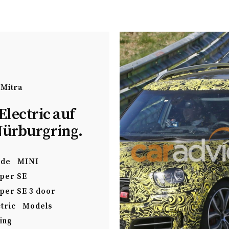
 Mitra
Electric auf
ürburgring.
ode
MINI
per SE
per SE 3 door
tric
Models
ing