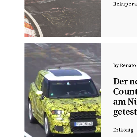
Rekupera
by
Renato
Der n
Coun
am Nü
getest
Erlkönig