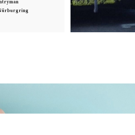
ntryman
Nürburgring