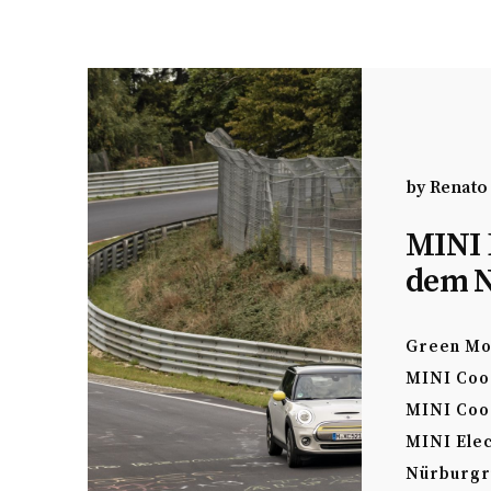
by
Renato
MINI 
dem N
Green M
MINI Coo
MINI Coo
MINI Elec
Nürburgr