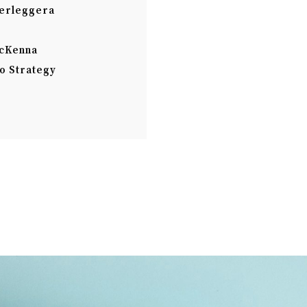
erleggera
McKenna
o Strategy