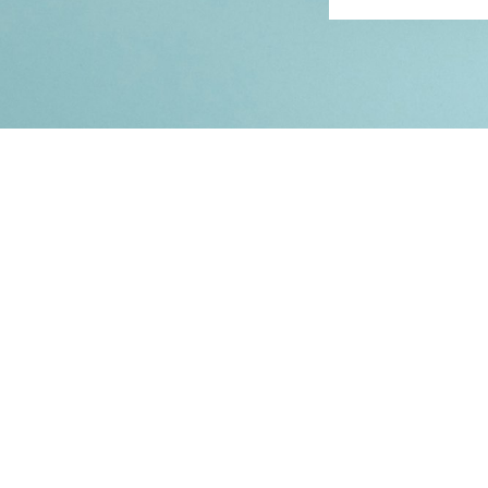
Kontakt
Impressum
Datenschutz
© 2026
RENATO MITRA
. ALL RIGHT RESERVED. PUBLISHED WITH
GHOST
&
IK