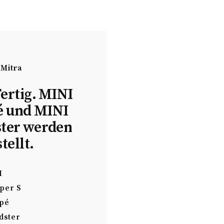
 Mitra
Fertig. MINI
 und MINI
ter werden
tellt.
I
per S
pé
dster