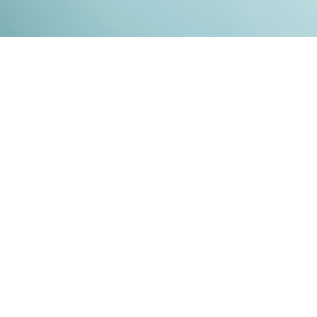
Kontakt
Impressum
Datenschutz
© 2026
RENATO MITRA
. ALL RIGHT RESERVED. PUBLISHED WITH
GHOST
&
IKKEN
.