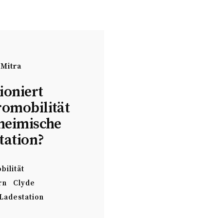
 Mitra
ioniert
romobilität
heimische
tation?
bilität
rn
Clyde
Ladestation