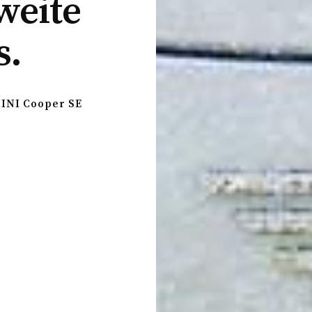
weite
s.
INI Cooper SE