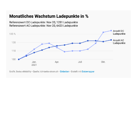
Laden während dem parken
Ich bin immer noch fest davon überzeugt, dass ein
Elektroauto bei jedem Parkplatz die Möglichkeit haben
sollte, die Batterie zu laden. Im Schnitt steht ein
Elektroauto pro Tag 23 Stunden auf einem Parkplatz. Also