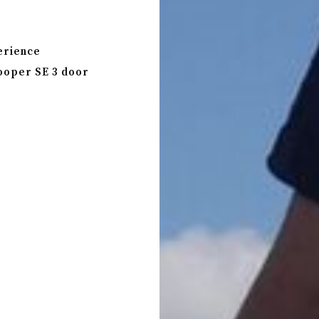
erience
ooper SE 3 door