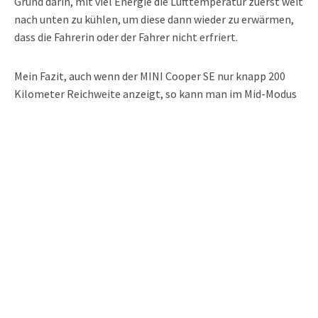
Grund darin, mit viel Energie die Lufttemperatur zuerst weit
nach unten zu kühlen, um diese dann wieder zu erwärmen,
dass die Fahrerin oder der Fahrer nicht erfriert.
Mein Fazit, auch wenn der MINI Cooper SE nur knapp 200
Kilometer Reichweite anzeigt, so kann man im Mid-Modus
mit etwas vorausschauendem Fahren wesentlich mehr als
die angegebene Reichweite erreichen. Auch die starke
Rekuperation hilft hier massgeblich mit.
Share this Story