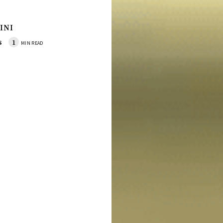
INI
s
1
MIN READ