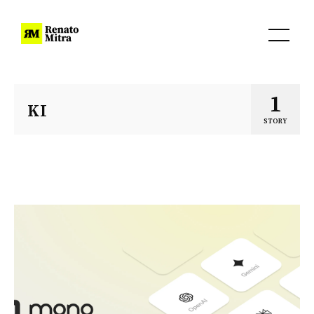
1
KI
STORY