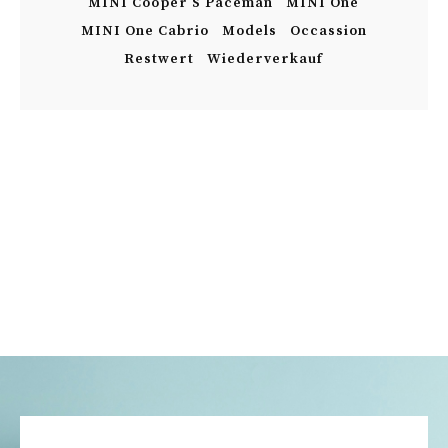
MINI Cooper S Paceman
MINI One
MINI One Cabrio
Models
Occassion
Restwert
Wiederverkauf