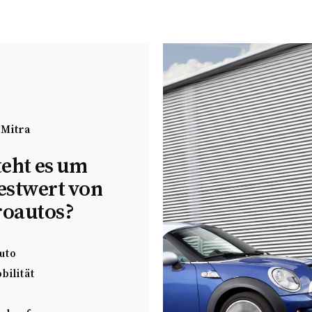
 Mitra
teht es um
estwert von
roautos?
uto
bilität