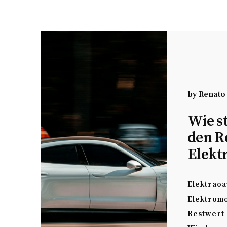
by
Renato
Wie s
den R
Elekt
Elektraoa
Elektromo
Restwert