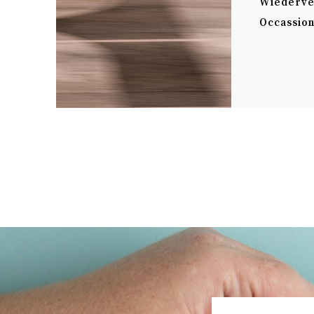
Wiederve
Occassio