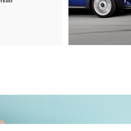
rkauf
n