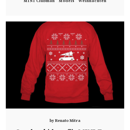
MINI Clubman
Models
Weihnachten
by
Renato Mitra