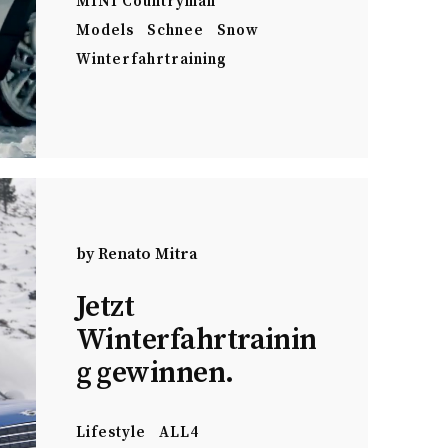
MINI Countryman
Models
Schnee
Snow
Winterfahrtraining
by
Renato Mitra
Jetzt
Winterfahrtrainin
g gewinnen.
Lifestyle
ALL4