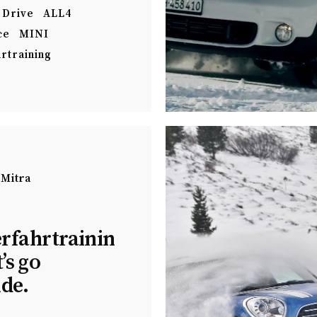
 Drive
ALL4
ce
MINI
rtraining
 Mitra
rfahrtrainin
t’s go
ide.