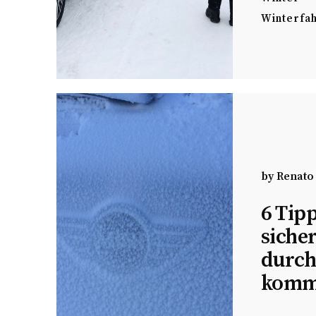
Winterfah
by
Renato
6 Tipp
sicher
durch
komm