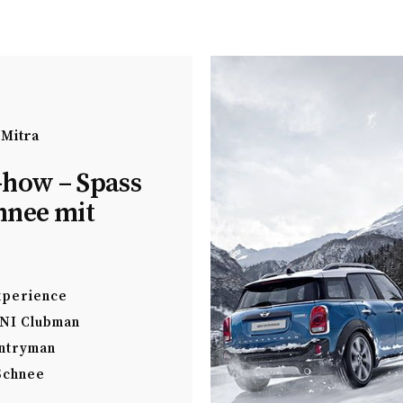
 Mitra
how – Spass
hnee mit
xperience
NI Clubman
ntryman
Schnee