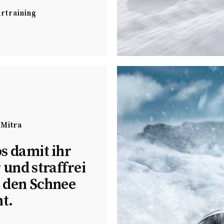
rtraining
 Mitra
s damit ihr
 und straffrei
 den Schnee
t.