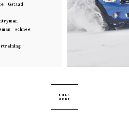
ce
Gstaad
ntryman
eman
Schnee
rtraining
LOAD
MORE