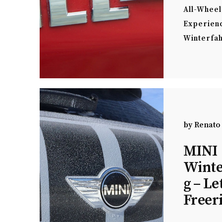
All-Wheel
Experien
Winterfah
by
Renato
MINI
Winte
g – Le
Freer