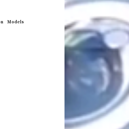
on
Models