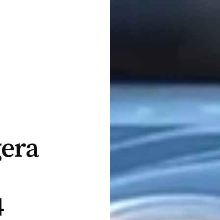
era
4